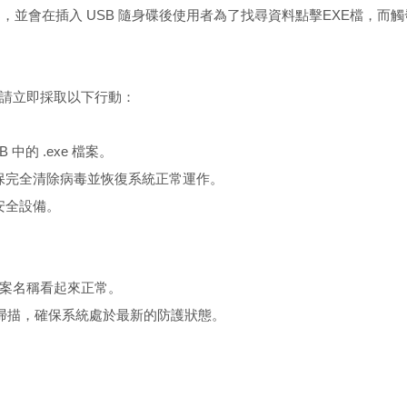
exe 檔案，並會在插入 USB 隨身碟後使用者為了找尋資料點擊EXE檔，
病毒，請立即採取以下行動：
 中的 .exe 檔案。
確保完全清除病毒並恢復系統正常運作。
安全設備。
使檔案名稱看起來正常。
面掃描，確保系統處於最新的防護狀態。